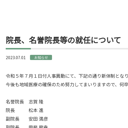
院長、名誉院長等の就任について
2023.07.01
お知らせ
令和５年７月１日付人事異動にて、下記の通り新体制となり
今後も地域医療の確保のため努力してまいりますので、何卒
名誉院長　志賀 隆

院長　　　松本 進

副院長　　安田 満彦

副院長　　甲斐 龍幸
