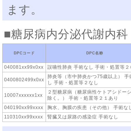
ます。
糖尿病内分泌代謝内科
DPCコード
DPC名称
040081xx99x0xx
誤嚥性肺炎 手術なし 手術・処置等２
肺炎等（市中肺炎かつ75歳以上） 手
0400802499x0xx
し 手術・処置等２なし
２型糖尿病（糖尿病性ケトアシドー
10007xxxxxx1xx
除く。） 手術・処置等２１あり
040190xx99xxxx
胸水、胸膜の疾患（その他） 手術な
110310xx99xxxx
腎臓又は尿路の感染症 手術なし