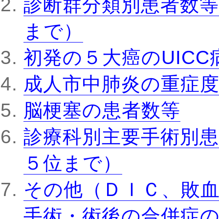
診断群分類別患者数等
まで）
初発の５大癌のUIC
成人市中肺炎の重症
脳梗塞の患者数等
診療科別主要手術別患
５位まで）
その他（ＤＩＣ、敗
手術・術後の合併症