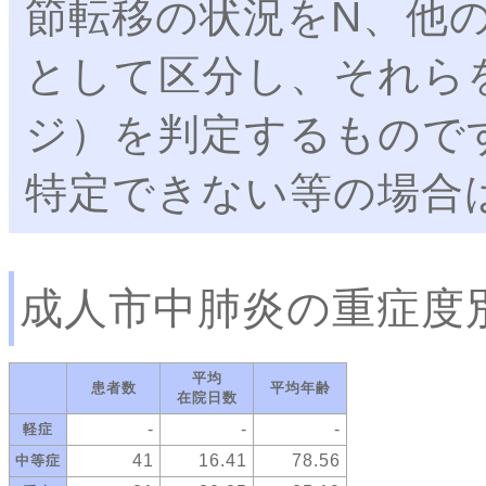
節転移の状況をN、他
として区分し、それら
ジ）を判定するもので
特定できない等の場合
成人市中肺炎の重症度
平均
患者数
平均年齢
在院日数
‐
‐
‐
軽症
41
16.41
78.56
中等症