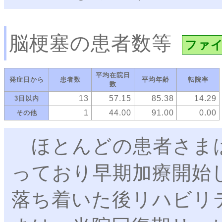
脳梗塞の患者数等
ファ
平均在院日
発症日から
患者数
平均年齢
転院率
数
13
57.15
85.38
14.29
3日以内
1
44.00
91.00
0.00
その他
ほとんどの患者さまは
っており早期加療開始
落ち着いた後リハビリ