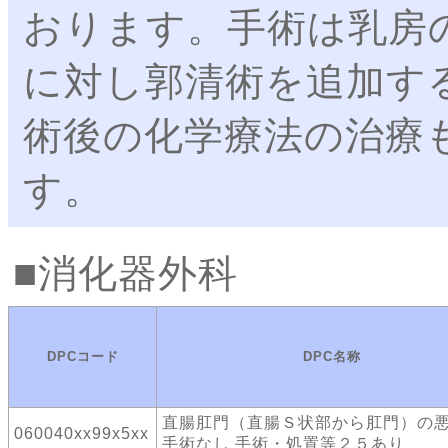
おります。手術は乳房
に対し郭清術を追加す
術後の化学療法の治療
す。
消化器外科
DPCコード
DPC名称
直腸肛門（直腸Ｓ状部から肛門）の
060040xx99x5xx
手術なし 手術・処置等２５あり