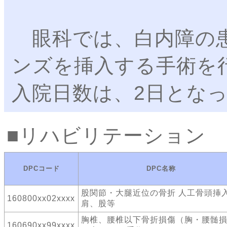
眼科では、白内障の患
ンズを挿入する手術を
入院日数は、2日とな
リハビリテーション
DPCコード
DPC名称
股関節・大腿近位の骨折 人工骨頭挿
160800xx02xxxx
肩、股等
胸椎、腰椎以下骨折損傷（胸・腰髄
160690xx99xxxx