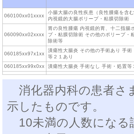
小腸大腸の良性疾患（良性腫瘍を含
060100xx01xxxx
内視鏡的大腸ポリープ・粘膜切除術
胃の良性腫瘍 内視鏡的胃、十二指腸
060090xx02xxxx
プ・粘膜切除術 その他のポリープ・
除術等
潰瘍性大腸炎 その他の手術あり 手術
060185xx97x1xx
等２１あり
060185xx99x0xx
潰瘍性大腸炎 手術なし 手術・処置等
消化器内科の患者さま
示したものです。
10未満の人数になる