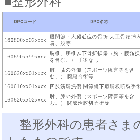
整形外科
DPCコード
DPC名称
股関節・大腿近位の骨折 人工骨頭挿
160800xx02xxxx
肩、股等
胸椎、腰椎以下骨折損傷（胸・腰髄損
160690xx99xxxx
を含む。） 手術なし
肘、膝の外傷（スポーツ障害等を含
160620xx01xxxx
む。） 腱縫合術等
160610xx01xxxx
四肢筋腱損傷 関節鏡下肩腱板断裂手
肘、膝の外傷（スポーツ障害等を含
160620xx02xxxx
む。） 関節滑膜切除術等
整形外科の患者さまの