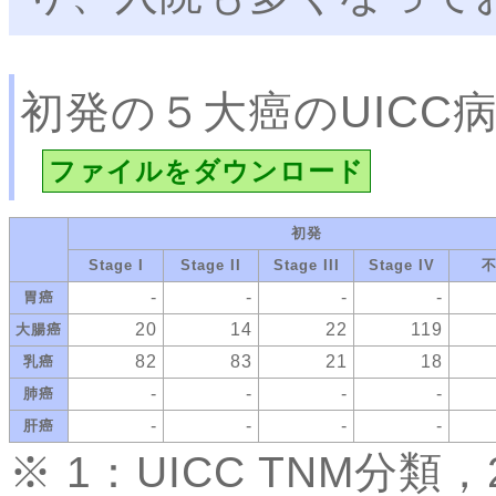
初発の５大癌のUICC
ファイルをダウンロード
初発
Stage I
Stage II
Stage III
Stage IV
‐
‐
‐
‐
胃癌
20
14
22
119
大腸癌
82
83
21
18
乳癌
‐
‐
‐
‐
肺癌
‐
‐
‐
‐
肝癌
※ 1：UICC TNM分