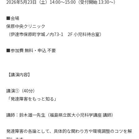
2026年5月23日（土）14:00～15:00（受付開始 13:30～）

■会場

保原中央クリニック

（伊達市保原町字城ノ内73-1　2F 小児科待合室）

■参加費 無料・申込 不要

【講演内容】

講演①（40分）

「発達障害をもっと知る」

講師：鈴木雄一先生（福島県立医大小児科学講座 講師）

発達障害の各論として、具体的な関わり方や環境調整のコツを解